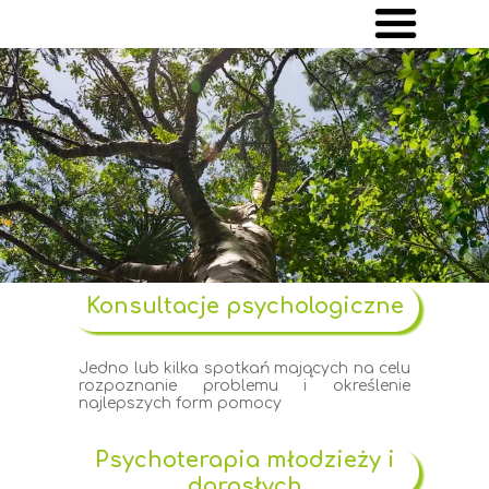
Strona głów
O mnie
Oferta
Warsztaty
Cennik
Konsultacje psychologiczne
Kontakt
Jedno lub kilka spotkań mających na celu
rozpoznanie problemu i określenie
najlepszych form pomocy
Psychoterapia młodzieży i
dorosłych