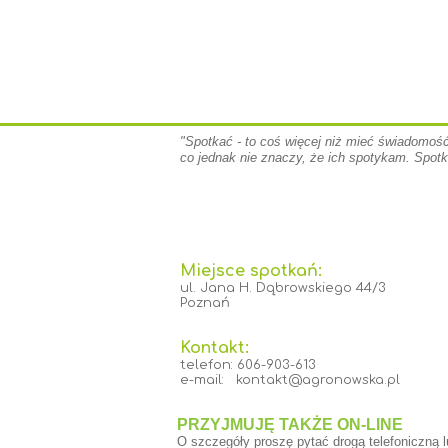
"Spotkać - to coś więcej niż mieć świadomoś
co jednak nie znaczy, że ich spotykam. Spotk
Miejsce spotkań:
ul. Jana H. Dąbrowskiego 44/3
Poznań
Kontakt:
telefon: 606-903-613
e-mail: kontakt@agronowska.pl
PRZYJMUJĘ TAKŻE ON-LINE
O szczegóły proszę pytać drogą telefoniczną 